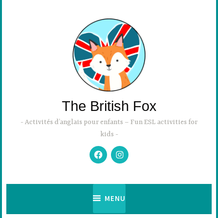
Accéder
au
contenu
principal
The British Fox
Activités d’anglais pour enfants – Fun ESL activities for
kids
Facebook
Instagram
MENU