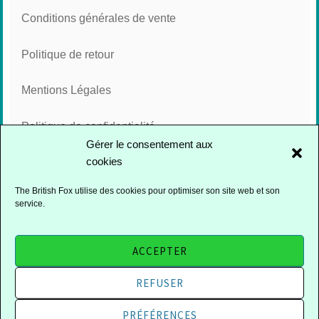
Conditions générales de vente
Politique de retour
Mentions Légales
Politique de confidentialité
Gérer le consentement aux
cookies
Cookies
The British Fox utilise des cookies pour optimiser son site web et son
service.
FACEBOOK
INSTAGRAM
ACCEPTER
REFUSER
FIÈREMENT PROPULSÉ PAR
WORDPRESS
|
THÈME : DARA PAR
PRÉFÉRENCES