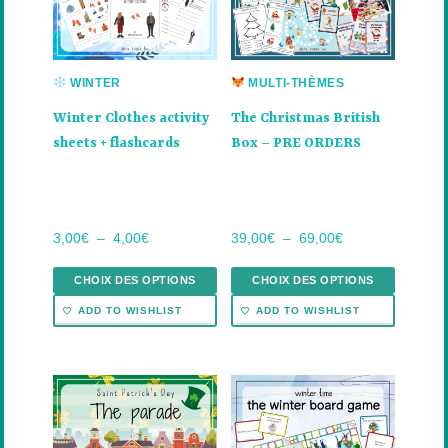
variations.
variations.
Les
Les
options
options
peuvent
peuvent
WINTER
MULTI-THÈMES
être
être
Winter Clothes activity
The Christmas British
choisies
choisies
sheets + flashcards
Box – PRE ORDERS
sur
sur
la
la
page
page
du
du
Plage
Plage
3,00
€
–
4,00
€
39,00
€
–
69,00
€
produit
produit
de
de
prix :
prix :
CHOIX DES OPTIONS
CHOIX DES OPTIONS
3,00€
39,00€
ADD TO WISHLIST
ADD TO WISHLIST
à
à
4,00€
69,00€