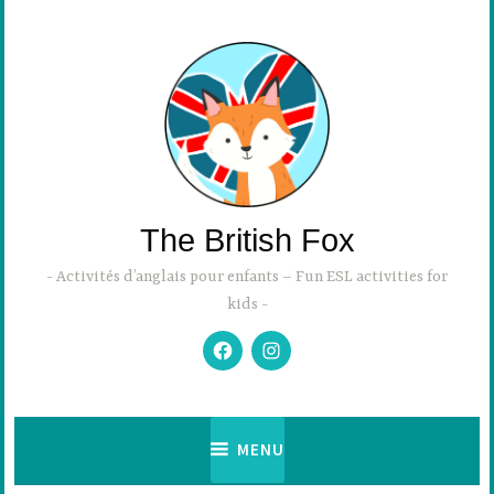
Accéder
au
contenu
principal
The British Fox
Activités d’anglais pour enfants – Fun ESL activities for
kids
Facebook
Instagram
MENU