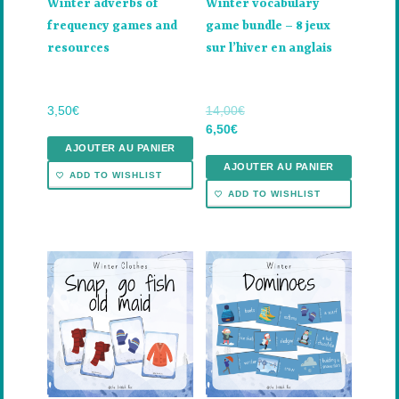
Winter adverbs of
Winter vocabulary
frequency games and
game bundle – 8 jeux
resources
sur l’hiver en anglais
3,50
€
14,00
€
Le
Le
6,50
€
prix
prix
AJOUTER AU PANIER
initial
actuel
AJOUTER AU PANIER
ADD TO WISHLIST
était :
est :
ADD TO WISHLIST
14,00€.
6,50€.