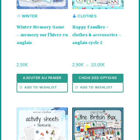
Les
options
peuvent
WINTER
CLOTHES
être
Winter Memory Game
Happy Families –
choisies
– memory sur l’hiver en
clothes & accessories –
sur
anglais
anglais cycle 2
la
page
du
Plage
2,50
€
2,90
€
–
10,00
€
produit
de
prix :
AJOUTER AU PANIER
CHOIX DES OPTIONS
2,90€
ADD TO WISHLIST
ADD TO WISHLIST
à
10,00€
Ce
Ce
produit
produit
a
a
plusieurs
plusieurs