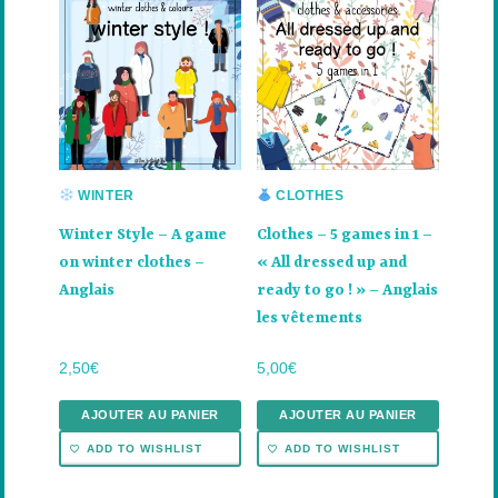
WINTER
CLOTHES
Winter Style – A game
Clothes – 5 games in 1 –
on winter clothes –
« All dressed up and
Anglais
ready to go ! » – Anglais
les vêtements
2,50
€
5,00
€
AJOUTER AU PANIER
AJOUTER AU PANIER
ADD TO WISHLIST
ADD TO WISHLIST