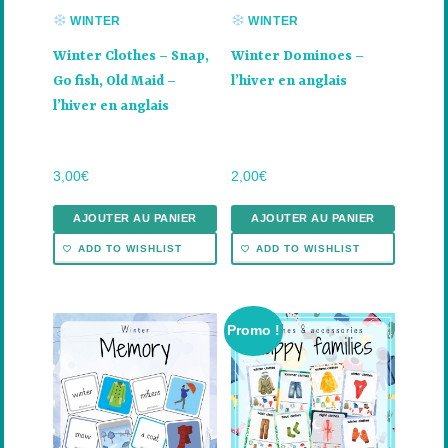
WINTER
WINTER
Winter Clothes – Snap,
Winter Dominoes –
Go fish, Old Maid –
l’hiver en anglais
l’hiver en anglais
3,00
€
2,00
€
AJOUTER AU PANIER
AJOUTER AU PANIER
ADD TO WISHLIST
ADD TO WISHLIST
Ce
Promo !
produit
a
plusieurs
variations.