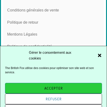
Conditions générales de vente
Politique de retour
Mentions Légales
Politique de confidentialité
Gérer le consentement aux
cookies
Cookies
The British Fox utilise des cookies pour optimiser son site web et son
service.
FACEBOOK
INSTAGRAM
ACCEPTER
REFUSER
FIÈREMENT PROPULSÉ PAR
WORDPRESS
|
THÈME : DARA PAR