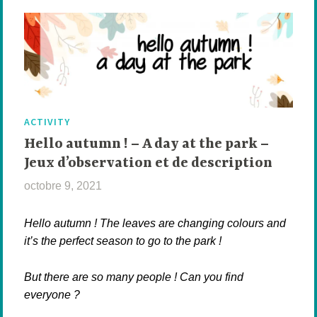
ACTIVITY
Hello autumn ! – A day at the park –
Jeux d’observation et de description
octobre 9, 2021
T
h
e
Hello autumn ! The leaves are changing colours and
B
it’s the perfect season to go to the park !
r
i
But there are so many people ! Can you find
t
everyone ?
i