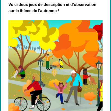
s
Voici deux jeux de description et d’observation
h
sur le thème de l’automne !
F
o
x