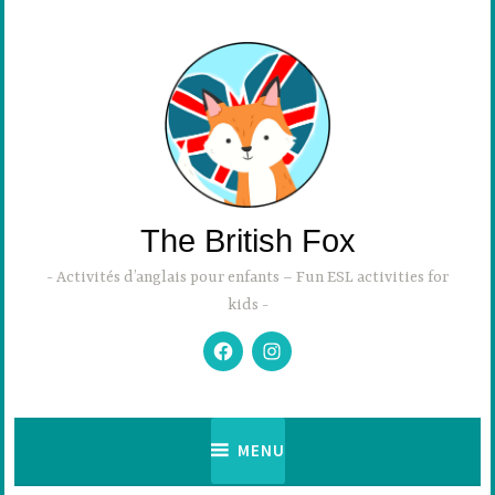
Accéder
au
contenu
principal
The British Fox
Activités d’anglais pour enfants – Fun ESL activities for
kids
Facebook
Instagram
MENU